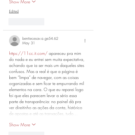
Show More
Edited
Like
Reply
bentiecesav.a.ge54.62
May 31
https://11cc.it.com/
 apareceu pra mim 
do nada e eu entrei sem muita expectativa, 
achando que ia ser mais um daqueles sites 
confusos. Mas a real é que a página é 
bem “limpa” de navegar, com as coisas 
organizadas e sem ficar te empurrando mil 
elementos na cara. O que eu reparei logo 
foi que eles parecem levar a sério essa 
parte de transparência: no painel dá pra 
ver direitinho as ações da conta, histórico 
de apostas e até as transações, tudo…
Show More