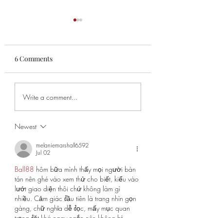
6 Comments
Chao
Chapter 52-53 Th
Write a comment...
Newest
melaniemarshall6592
Jul 02
Ball88
 hôm bữa mình thấy mọi người bàn 
tán nên ghé vào xem thử cho biết, kiểu vào 
lướt giao diện thôi chứ không làm gì 
nhiều. Cảm giác đầu tiên là trang nhìn gọn 
gàng, chữ nghĩa dễ đọc, mấy mục quan 
trọng đặt khá ngay ngắn nên không bị 