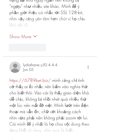
“ngợp” như nhiều site khác. Mình để ý 
phần giới thiệu có nhắc tới SSL 128-bit, 
nhìn vậy cũng yên tâm hơn chút vì họ chịu 
khó ghi rõ…
Show More
Like
Reply
lydiaharve.y50.4.4.4
Jun 05
https://6789bet.biz/
 mình cũng chỉ tình 
cờ thấy ai đó nhắc nên bấm vào nghía thử 
cho biết thôi. Vào cái là thấy giao diện khá 
dễ chịu, không bị nhồi nhét quá nhiều thứ 
một lúc nên mắt đỡ mệt. Mình lướt trên điện 
thoại mà vẫn ổn, chữ với khoảng cách 
nhìn vừa phải nên không phải zoom tới lui. 
Cái mình để ý nhất là họ chia nội dung theo 
từng khối rõ ràng, nhìn qua là biết…