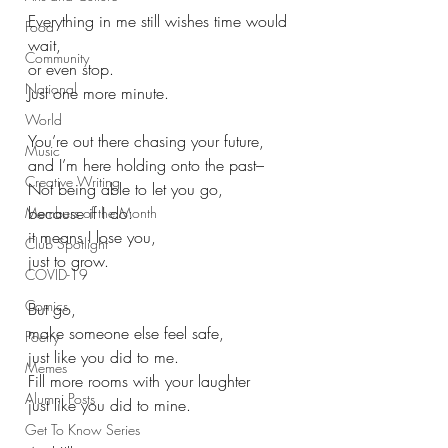
Everything in me still wishes time would 
Food
wait,
Community
or even stop.
National
Just one more minute.
World
You’re out there chasing your future,
Music
and I’m here holding onto the past–
Creative Writing
Not being able to let you go,
because if I do:
Members of the Month
it means I lose you,
Club Spotlight
just to grow.
COVID-19
Comics
But go,
make someone else feel safe,
Poetry
just like you did to me.
Memes
Fill more rooms with your laughter
Alumni Posts
just like you did to mine.
Get To Know Series